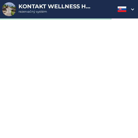
KONTAKT WELLNESS HOTEL****
rezervačný systém
2. ODOSLANIE
1. VÝBER POUKAZU
3. PLATBA
OBJEDNÁVKY
Objednávka poukazu
Vyplňte nevyhnutné údaje pre odoslanie objednávky