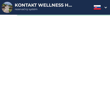
KONTAKT WELLNESS HOTEL****
rezervačný systém
2. ODOSLANIE
1. VÝBER POUKAZU
3. PLATBA
OBJEDNÁVKY
Objednávka poukazu
Vyplňte nevyhnutné údaje pre odoslanie objednávky