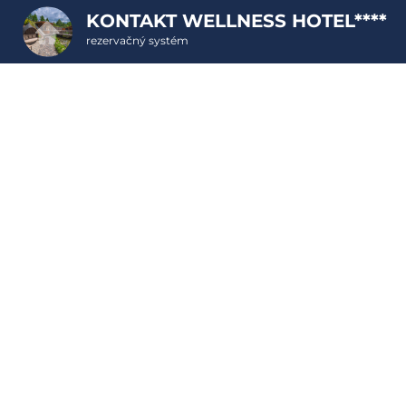
KONTAKT WELLNESS HOTEL****
rezervačný systém
2. ODOSLANIE OBJEDNÁVKY
Objednávka poukazu
Vyplňte nevyhnutné údaje pre odoslanie objednávky