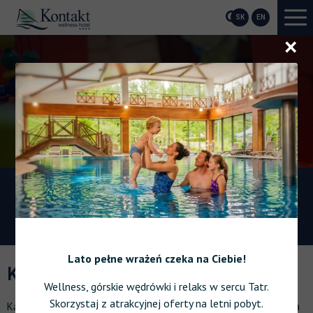
SK
EN
O
r
ście do wyjątkowego centrum
Ład
ness
Lato pełne wrażeń czeka na Ciebie!
KĄCIK DLA DZIECI
Wellness, górskie wędrówki i relaks w sercu Tatr.
Skorzystaj z atrakcyjnej oferty na letni pobyt.
Kącik dla dzieci jest dostępny dla wszystkich gości hotelowych, a