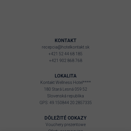
KONTAKT
recepcia@hotelkontakt.sk
+421 52 44 68 185
+421 902 868 768
LOKALITA
Kontakt Wellness Hotel****
180 Stará Lesná 059 52
Slovenská republika
GPS: 49.150844 20.2857335
DÔLEŽITÉ ODKAZY
Vouchery prezentowe