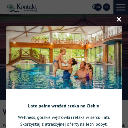
SK
EN
O
r
ie do wyjątkowego centrum
Ładow
ess
Lato pełne wrażeń czeka na Ciebie!
WIELOFUNKCYJNE BOISKO
Wellness, górskie wędrówki i relaks w sercu Tatr.
Skorzystaj z atrakcyjnej oferty na letni pobyt.
Wielofunkcyjne boisko znajduje się bezpośrednio przy hotelu, obok