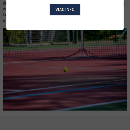
drewnianej chaty oraz zewnętrznego placu zabaw dla dzieci. Jest
wyposażone w sztuczną nawierzchnię, bramki do piłki nożnej,
VIAC INFO
kosze do koszykówki oraz siatkę do tenisa. Boisko jest dostępne
dla wszystkich gości hotelowych.