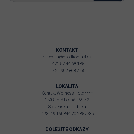
KONTAKT
recepcia@hotelkontakt.sk
+421 52 44 68 185
+421 902 868 768
LOKALITA
Kontakt Wellness Hotel****
180 Stará Lesná 059 52
Slovenská republika
GPS: 49.150844 20.2857335
DÔLEŽITÉ ODKAZY