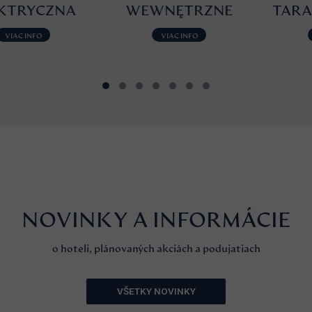
NA
WEWNĘTRZNE
TARAS WELL
VIAC INFO
VIAC INFO
NOVINKY A INFORMÁCIE
o hoteli, plánovaných akciách a podujatiach
VŠETKY NOVINKY