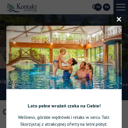
SK
EN
O
r
centrum
Ładowarka elektryczna
Lato pełne wrażeń czeka na Ciebie!
CENNIK
Wellness, górskie wędrówki i relaks w sercu Tatr.
Skorzystaj z atrakcyjnej oferty na letni pobyt.