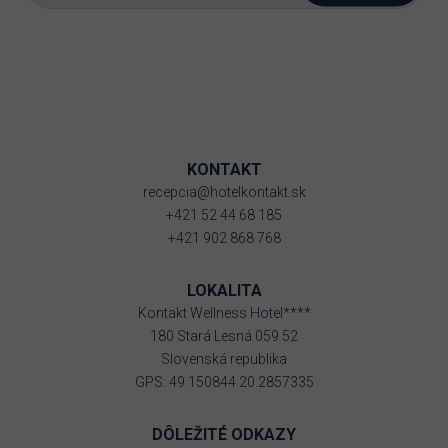
KONTAKT
recepcia@hotelkontakt.sk
+421 52 44 68 185
+421 902 868 768
LOKALITA
Kontakt Wellness Hotel****
180 Stará Lesná 059 52
Slovenská republika
GPS: 49.150844 20.2857335
DÔLEŽITÉ ODKAZY