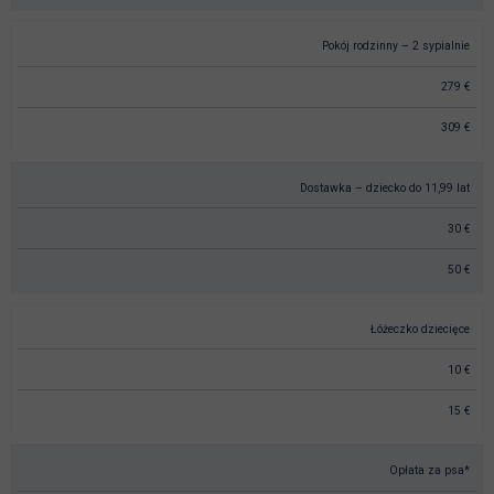
Pokój rodzinny – 2 sypialnie
279 €
309 €
Dostawka – dziecko do 11,99 lat
30 €
50 €
Łóżeczko dziecięce
10 €
15 €
Opłata za psa*