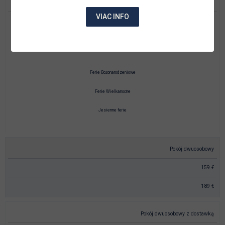
VIAC INFO
01.01.2025 – 21.12.2025
z wyłączeniem terminów sezonu TOP
Ferie Bożonarodzeniowe
Ferie Wielkanocne
Jesienne ferie
Pokój dwuosobowy
159 €
189 €
Pokój dwuosobowy z dostawką