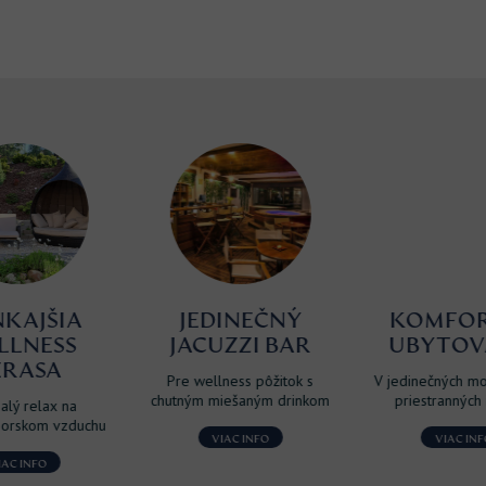
JEDINEČNÝ
KOMFORTNÉ
JACUZZI BAR
UBYTOVANIE
Pre wellness pôžitok s
V jedinečných moderných a
chutným miešaným drinkom
priestranných izbách
VIAC INFO
VIAC INFO