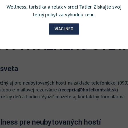
Wellness, turistika a relax v srdci Tatier. Získajte svoj
letný pobyt za výhodnú cenu.
 VSTUPOV DO
VIAC INFO
 A VITÁLNEHO SVET
 sveta
ožný aj pre neubytovaných hostí na základe telefonickej (090
lebo e-mailovej rezervácie (
recepcia@hotelkontakt.sk
)
étny deň a hodinu. Využiť môžete aj kontaktný formulár na
lness pre neubytovaných hostí