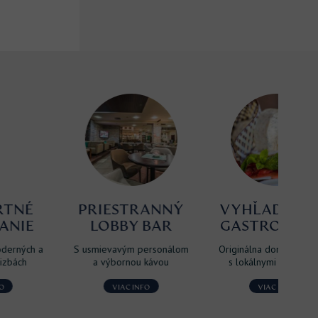
PRIESTRANNÝ
VYHĽADÁVANÁ
B
LOBBY BAR
GASTRONÓMIA
S usmievavým personálom
Originálna domáca kuchyňa
Na
a výbornou kávou
s lokálnymi surovinami
pre
VIAC INFO
VIAC INFO