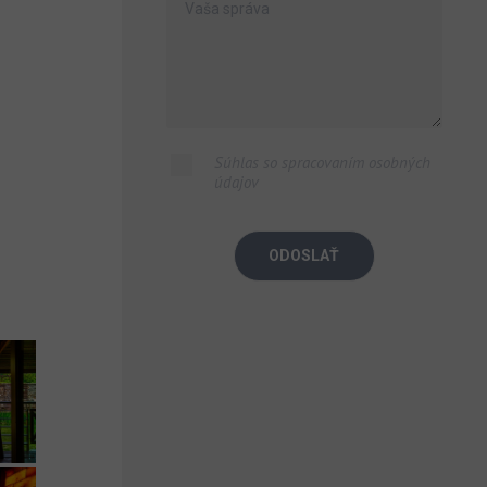
Súhlas so spracovaním osobných
údajov
ODOSLAŤ