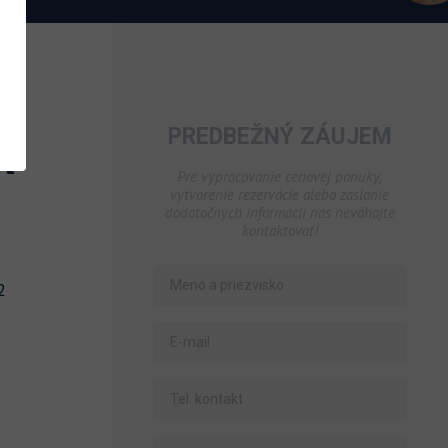
kapacitou 140 osôb
PREDBEŽNÝ ZÁUJEM
A
Pre vypracovanie cenovej ponuky,
vytvorenie rezervácie alebo zaslanie
dodatočných informácií nás neváhajte
kontaktovať!
2