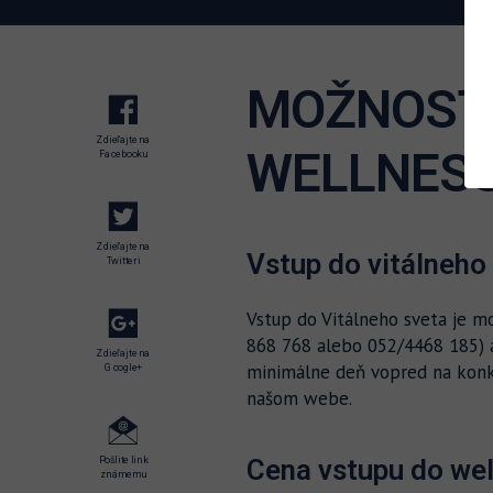
MOŽNOSTI
Zdieľajte na
WELLNESS
Facebooku
Zdieľajte na
Vstup do vitálneho
Twitteri
Vstup do Vitálneho sveta je m
868 768 alebo 052/4468 185) a
Zdieľajte na
minimálne deň vopred na konkr
Google+
našom webe.
Cena vstupu do wel
Pošlite link
známemu