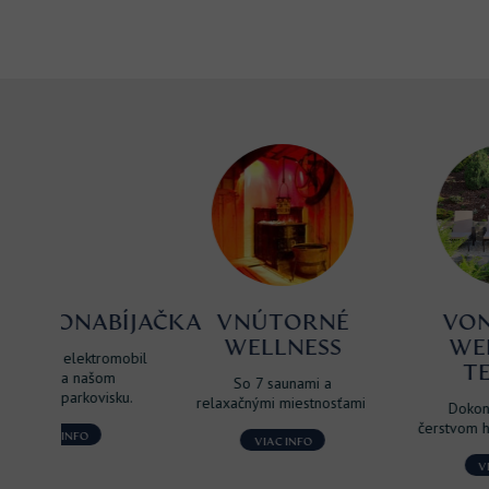
BÍJAČKA
VNÚTORNÉ
VONKAJŠIA
WELLNESS
WELLNESS
omobil
TERASA
m
So 7 saunami a
sku.
relaxačnými miestnosťami
Dokonalý relax na
čerstvom horskom vzduchu
VIAC INFO
VIAC INFO