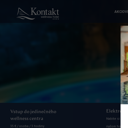
AKCIOV
Elektronabíjačka
Nabite si svoj elektromobil priamo na
našom hotelovom parkovisku.