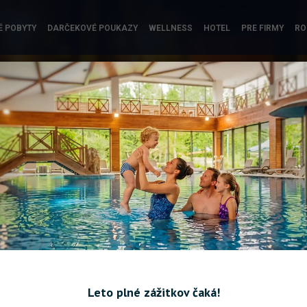
É POBYTY
DARČEKOVÉ POUKAZY
WELLNESS
HOTEL
PRE FIRMY
RO
3-chodová večera a
Wellness p
wellness pre 2 osoby
polpenzio
Leto plné zážitkov čaká!
99 €
poukaz pre dve osoby
Dokonalý relax