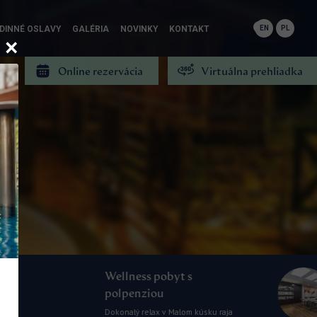
DINNÉ OSLAVY
GALÉRIA
NOVINKY
KONTAKT
EN
PL
Online rezervácia
Virtuálna prehliadka
Kongres, školenia a
obyt s
teambuilding
u
Konferenčné priestory so spoločno
 v Malom kúsku raja