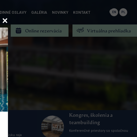
DINNÉ OSLAVY
GALÉRIA
NOVINKY
KONTAKT
EN
PL
Online rezervácia
Virtuálna prehliadka
Kongres, školenia a
 s
teambuilding
Konferenčné priestory so spoločnou
om kúsku raja