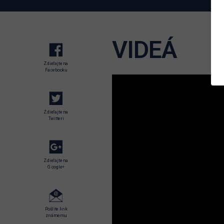
VIDEÁ
Zdieľajte na
Facebooku
Zdieľajte na
Twitteri
Zdieľajte na
Google+
Pošlite link
známemu