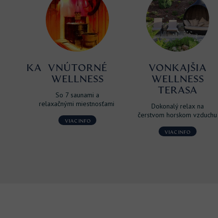
BÍJAČKA
VNÚTORNÉ
VONKAJŠIA
WELLNESS
WELLNESS
omobil
TERASA
m
So 7 saunami a
sku.
relaxačnými miestnosťami
Dokonalý relax na
čerstvom horskom vzduchu
VIAC INFO
VIAC INFO