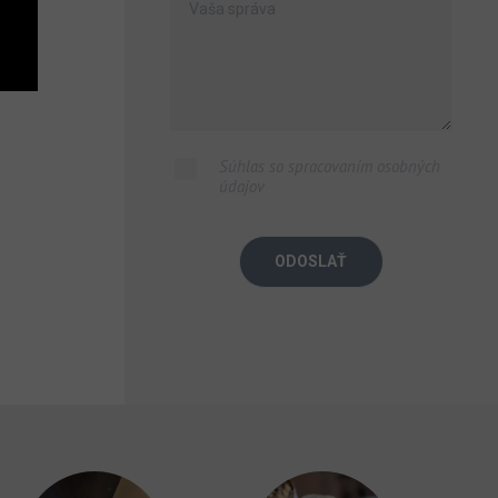
Súhlas so spracovaním osobných
údajov
ODOSLAŤ