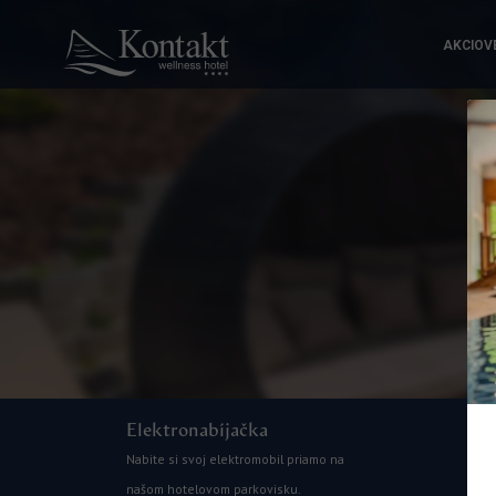
AKCIOV
Elektronabíjačka
Nabite si svoj elektromobil priamo na
našom hotelovom parkovisku.