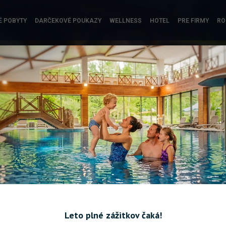
É POBYTY
DARČEKOVÉ POUKAZY
WELLNESS
HOTEL
PRE FIRMY
RO
3-chodová večera a
Wellness pobyt
wellness pre 2 osoby
polpenziou
Leto plné zážitkov čaká!
99 €
poukaz pre dve osoby
Dokonalý relax v Mal