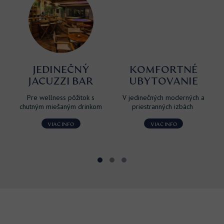
JEDINEČNÝ
KOMFORTNÉ
JACUZZI BAR
UBYTOVANIE
Pre wellness pôžitok s
V jedinečných moderných a
chutným miešaným drinkom
priestranných izbách
VIAC INFO
VIAC INFO