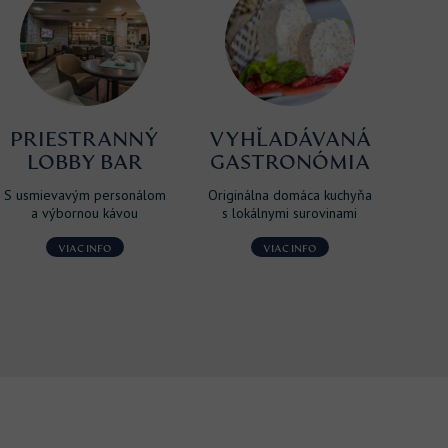
PRIESTRANNÝ
VYHĽADÁVANÁ
B
LOBBY BAR
GASTRONÓMIA
S usmievavým personálom
Originálna domáca kuchyňa
Na
a výbornou kávou
s lokálnymi surovinami
pre
VIAC INFO
VIAC INFO