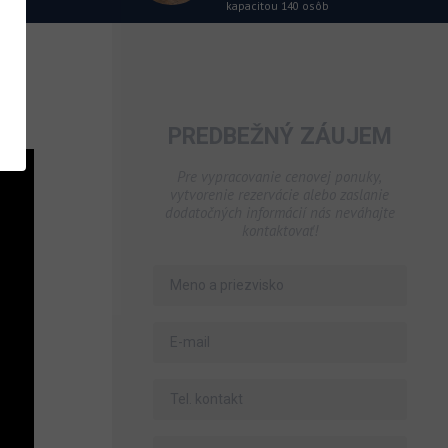
kapacitou 140 osôb
PREDBEŽNÝ ZÁUJEM
Pre vypracovanie cenovej ponuky,
vytvorenie rezervácie alebo zaslanie
dodatočných informácií nás neváhajte
kontaktovať!