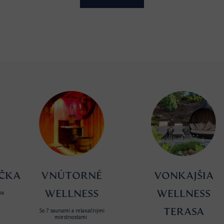
A
VNÚTORNÉ
VONKAJŠIA
WELLNESS
WELLNESS
TERASA
So 7 saunami a relaxačnými
miestnosťami