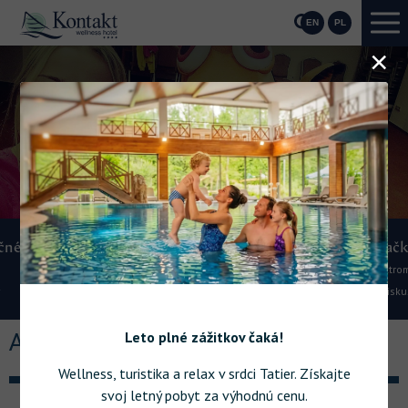
EN
PL
O
r
Elektronabíjačka
Nabite si svoj elektromobil priamo na našom
hotelovom parkovisku.
Leto plné zážitkov čaká!
ANIMÁCIE PRE DETI
Wellness, turistika a relax v srdci Tatier. Získajte
svoj letný pobyt za výhodnú cenu.