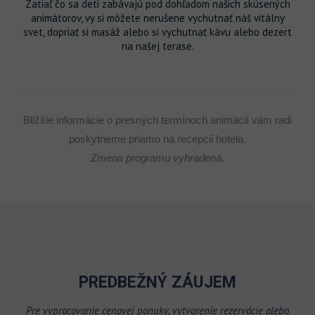
Zatiaľ čo sa deti zabávajú pod dohľadom našich skúsených
animátorov, vy si môžete nerušene vychutnať náš vitálny
svet, dopriať si masáž alebo si vychutnať kávu alebo dezert
na našej terase.
Bližšie informácie o presných termínoch animácií vám radi
poskytneme priamo na recepcii hotela.
Zmena programu vyhradená.
PREDBEŽNÝ ZÁUJEM
Pre vypracovanie cenovej ponuky, vytvorenie rezervácie alebo