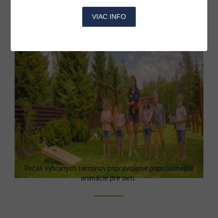
VIAC INFO
Počas vybraných termínov pripravujeme popoludňajšie
animácie pre deti.