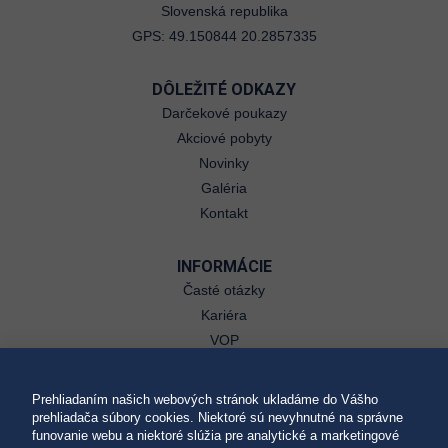
Slovenská republika
GPS: 49.150844 20.2857335
DÔLEŽITÉ ODKAZY
Darčekové poukazy
Akciové pobyty
Novinky
Galéria
Kontakt
INFORMÁCIE
Časté otázky
Kariéra
VOP
Ubytovací poriadok
GDPR
Prehliadaním našich webových stránok ukladáme do Vášho
Reklamačný poriadok
prehliadača súbory cookies. Niektoré sú nevyhnutné na správne
funovanie webu a niektoré slúžia pre analytické a marketingové
Súbory cookies