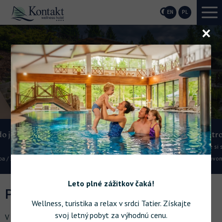
EN
PL
O
r
ess
Elektronabíjačka
Nabite si svoj elektromobil priamo na 
hotelovom parkovisku.
Leto plné zážitkov čaká!
PITNÁ VODA
Wellness, turistika a relax v srdci Tatier. Získajte
svoj letný pobyt za výhodnú cenu.
V celom hoteli je vodovod s distribúciou pitnej vody.