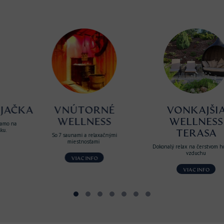
KA
VNÚTORNÉ
VONKAJŠIA
WELLNESS
WELLNESS
TERASA
So 7 saunami a relaxačnými
miestnosťami
Dokonalý relax na čerstvom horskom
vzduchu
VIAC INFO
VIAC INFO