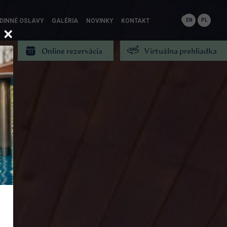
DINNÉ OSLAVY
GALÉRIA
NOVINKY
KONTAKT
EN
PL
Online rezervácia
Virtuálna prehliadka