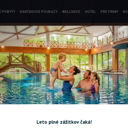
É POBYTY
DARČEKOVÉ POUKAZY
WELLNESS
HOTEL
PRE FIRMY
RO
Leto plné zážitkov čaká!