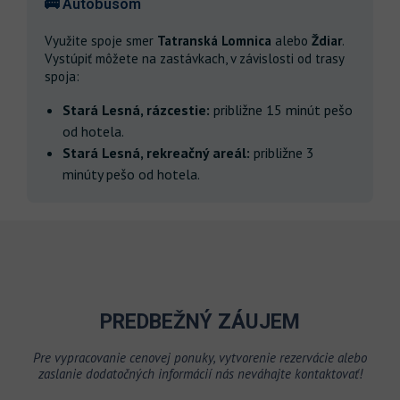
🚌 Autobusom
Využite spoje smer
Tatranská Lomnica
alebo
Ždiar
.
Vystúpiť môžete na zastávkach, v závislosti od trasy
spoja:
Stará Lesná, rázcestie:
približne 15 minút pešo
od hotela.
Stará Lesná, rekreačný areál:
približne 3
minúty pešo od hotela.
PREDBEŽNÝ ZÁUJEM
Pre vypracovanie cenovej ponuky, vytvorenie rezervácie alebo
zaslanie dodatočných informácií nás neváhajte kontaktovať!