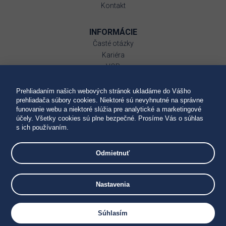
Kontakt
INFORMÁCIE
Časté otázky
Kariéra
VOP
Ubytovací poriadok
GDPR
Prehliadaním našich webových stránok ukladáme do Vášho
prehliadača súbory cookies. Niektoré sú nevyhnutné na správne
Reklamačný poriadok
funovanie webu a niektoré slúžia pre analytické a marketingové
Súbory cookies
účely. Všetky cookies sú plne bezpečné. Prosíme Vás o súhlas
Pitná voda
s ich používaním.
Odmietnuť
Nastavenia
Súhlasím
HORECA GROUP • hotel websites • hotel applications • book direct •