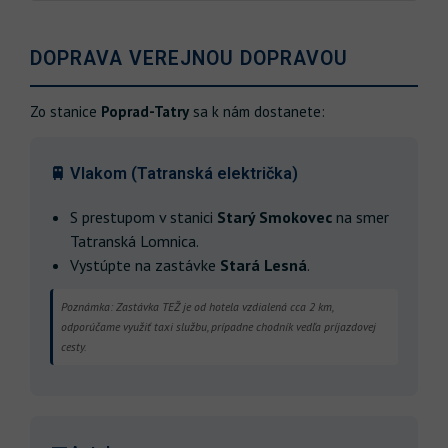
DOPRAVA VEREJNOU DOPRAVOU
Zo stanice
Poprad-Tatry
sa k nám dostanete:
🚆 Vlakom (Tatranská električka)
S prestupom v stanici
Starý Smokovec
na smer
Tatranská Lomnica.
Vystúpte na zastávke
Stará Lesná
.
Poznámka: Zastávka TEŽ je od hotela vzdialená cca 2 km,
odporúčame využiť taxi službu, prípadne chodník vedľa príjazdovej
cesty.