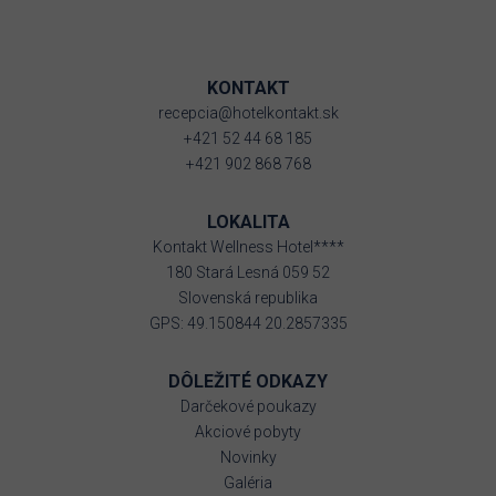
KONTAKT
recepcia@hotelkontakt.sk
+421 52 44 68 185
+421 902 868 768
LOKALITA
Kontakt Wellness Hotel****
180 Stará Lesná 059 52
Slovenská republika
GPS: 49.150844 20.2857335
DÔLEŽITÉ ODKAZY
Darčekové poukazy
Akciové pobyty
Novinky
Galéria