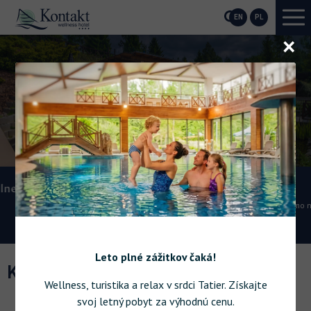
EN
PL
O
r
Elektronabíjačka
Nabite si svoj elektromobil priamo na našom
hotelovom parkovisku.
Leto plné zážitkov čaká!
KDE NÁS NÁJDETE
Wellness, turistika a relax v srdci Tatier. Získajte
svoj letný pobyt za výhodnú cenu.