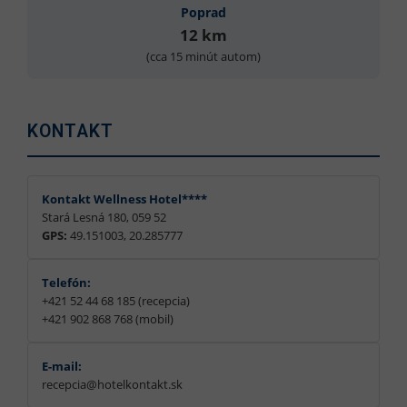
Poprad
12 km
(cca 15 minút autom)
KONTAKT
Kontakt Wellness Hotel****
Stará Lesná 180, 059 52
GPS:
49.151003, 20.285777
Telefón:
+421 52 44 68 185 (recepcia)
+421 902 868 768 (mobil)
E-mail:
recepcia@hotelkontakt.sk