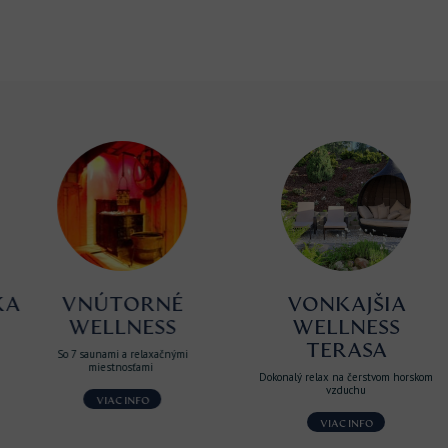
A
VNÚTORNÉ
VONKAJŠIA
WELLNESS
WELLNESS
TERASA
So 7 saunami a relaxačnými
miestnosťami
Dokonalý relax na čerstvom horskom
vzduchu
VIAC INFO
VIAC INFO