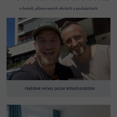
o hoteli, plánovaných akciách a podujatiach
Hudobné večery počas letných prázdnin