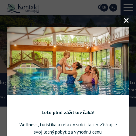
EN
PL
O
r
ess
Elektronabíjačka
RECENZIE A HODNOTENIA
Nabite si svoj elektromobil priamo na
hotelovom parkovisku.
Leto plné zážitkov čaká!
Wellness, turistika a relax v srdci Tatier. Získajte
svoj letný pobyt za výhodnú cenu.