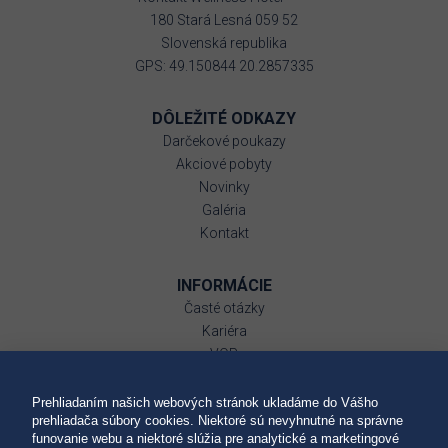
180 Stará Lesná 059 52
Slovenská republika
GPS: 49.150844 20.2857335
DÔLEŽITÉ ODKAZY
Darčekové poukazy
Akciové pobyty
Novinky
Galéria
Kontakt
INFORMÁCIE
Časté otázky
Kariéra
VOP
Ubytovací poriadok
GDPR
Prehliadaním našich webových stránok ukladáme do Vášho
prehliadača súbory cookies. Niektoré sú nevyhnutné na správne
Reklamačný poriadok
funovanie webu a niektoré slúžia pre analytické a marketingové
Súbory cookies