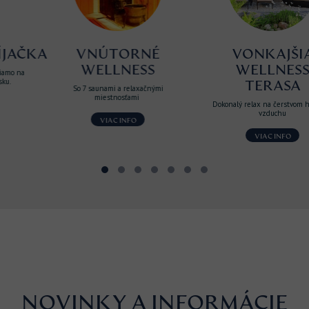
KA
VNÚTORNÉ
VONKAJŠIA
WELLNESS
WELLNESS
TERASA
So 7 saunami a relaxačnými
miestnosťami
Dokonalý relax na čerstvom horskom
vzduchu
VIAC INFO
VIAC INFO
NOVINKY A INFORMÁCIE