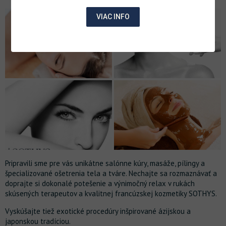
VIAC INFO
Pripravili sme pre vás unikátne salónne kúry, masáže, pílingy a
špecializované ošetrenia tela a tváre. Nechajte sa rozmaznávať a
doprajte si dokonalé potešenie a výnimočný relax v rukách
skúsených terapeutov a kvalitnej francúzskej kozmetiky SOTHYS.
Vyskúšajte tiež exotické procedúry inšpirované ázijskou a
japonskou tradíciou.