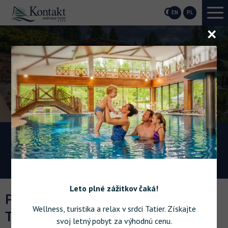
EN
PL
O
r
wellness
Elektronabíjačka
Nabite si svoj elektromobil pri
hotelovom parkovisku.
Leto plné zážitkov čaká!
PROFESIONÁLNE TVÁROVÉ A
Wellness, turistika a relax v srdci Tatier. Získajte
TELOVÉ OŠETRENIA
svoj letný pobyt za výhodnú cenu.