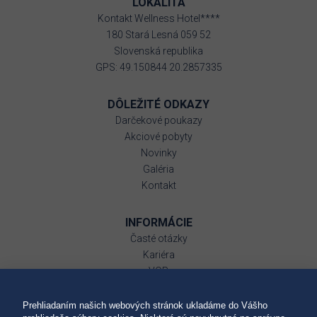
LOKALITA
Kontakt Wellness Hotel****
180 Stará Lesná 059 52
Slovenská republika
GPS: 49.150844 20.2857335
DÔLEŽITÉ ODKAZY
Darčekové poukazy
Akciové pobyty
Novinky
Galéria
Kontakt
INFORMÁCIE
Časté otázky
Kariéra
VOP
Ubytovací poriadok
GDPR
Prehliadaním našich webových stránok ukladáme do Vášho