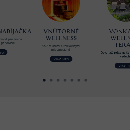
KA
VNÚTORNÉ
VONKAJŠIA
WELLNESS
WELLNESS
TERASA
So 7 saunami a relaxačnými
miestnosťami
Dokonalý relax na čerstvom horskom
vzduchu
VIAC INFO
VIAC INFO